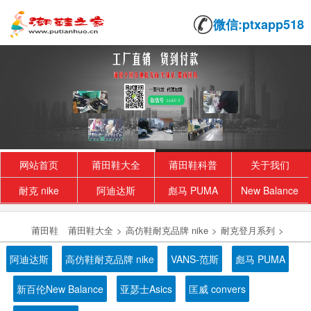
微信:ptxapp518
网站首页
莆田鞋大全
莆田鞋科普
关于我们
耐克 nike
阿迪达斯
彪马 PUMA
New Balance
莆田鞋
莆田鞋大全
>
高仿鞋耐克品牌 nike
>
耐克登月系列
>
阿迪达斯
高仿鞋耐克品牌 nike
VANS-范斯
彪马 PUMA
新百伦New Balance
亚瑟士Asics
匡威 convers