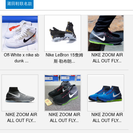
莆田鞋联名款
Off-White x nike sb
Nike LeBron 15詹姆
NIKE ZOOM AIR
dunk ...
ALL OUT FLY...
斯·勒布朗...
NIKE ZOOM AIR
NIKE ZOOM AIR
NIKE ZOOM AIR
ALL OUT FLY...
ALL OUT FLY...
ALL OUT FLY...