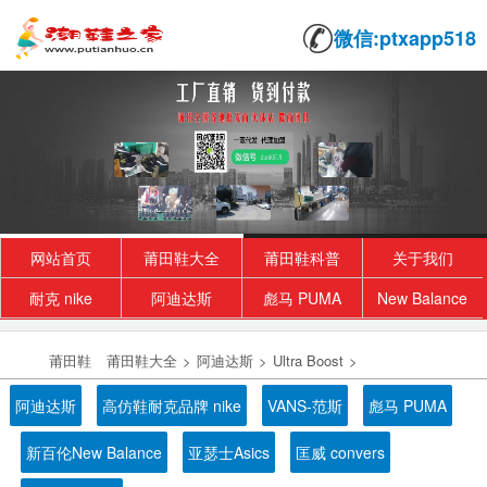
微信:ptxapp518
网站首页
莆田鞋大全
莆田鞋科普
关于我们
耐克 nike
阿迪达斯
彪马 PUMA
New Balance
莆田鞋
莆田鞋大全
>
阿迪达斯
>
Ultra Boost
>
阿迪达斯
高仿鞋耐克品牌 nike
VANS-范斯
彪马 PUMA
新百伦New Balance
亚瑟士Asics
匡威 convers