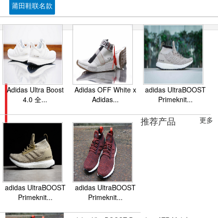
莆田鞋联名款
Adidas Ultra Boost
Adidas OFF White x
adidas UltraBOOST
4.0 全...
Adidas...
Primeknit...
推荐产品
更多
adidas UltraBOOST
adidas UltraBOOST
Primeknit...
Primeknit...