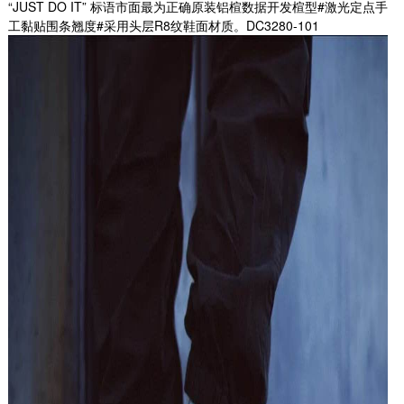
“JUST DO IT” 标语市面最为正确原装铝楦数据开发楦型#激光定点手
工黏贴围条翘度#采用头层R8纹鞋面材质。DC3280-101