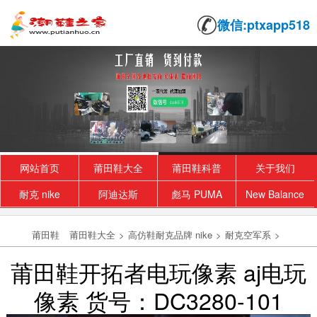
微信:ptxapp518
网站首页
莆田鞋大全
莆田鞋科普
关于我们
耐克 nike
阿迪达斯
彪马 PUMA
New Balance
莆田鞋
莆田鞋大全
>
高仿鞋耐克品牌 nike
>
耐克空军系
>
莆田鞋开拓者电玩像素 aj电玩
像素 货号：DC3280-101