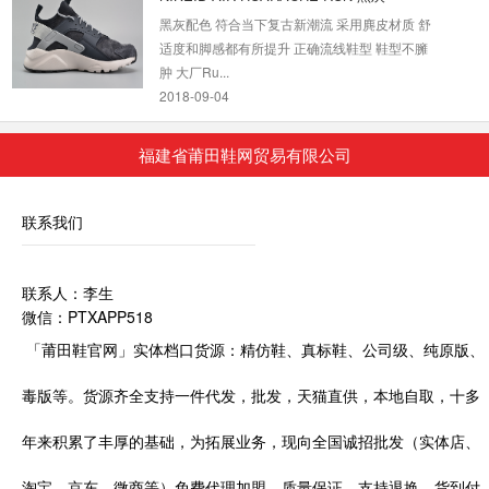
适度和脚感都有所提升 正确流线鞋型 鞋型不臃
肿 大厂Ru...
2018-09-04
Nike Special Field Air For...
福建省莆田鞋网贸易有限公司
Nike Special Field Air Force 1 于去年底正式发
布，军事机能与经典鞋型的完美结合与全新诠
释，造...
联系我们
2020-04-12
Travis Scott x Nike Air Force 1 AF 100周年
联系人：李生
经
微信：PTXAPP518
为庆祝经典鞋款 Air Force1诞生35周年Nike 特
「莆田鞋官网」实体档口货源：精仿鞋、真标鞋、公司级、纯原版、
别邀请了多位知名设计团队开展了“AF100”特别
企划此番...
毒版等。货源齐全支持一件代发，批发，天猫直供，本地自取，十多
2018-09-04
年来积累了丰厚的基础，为拓展业务，现向全国诚招批发（实体店、
Nike Air Force 1 High ‘0...
昂贵质感麂皮，非翻毛皮被外界称为30年来最佳
淘宝、京东、微商等）免费代理加盟，质量保证，支持退换，货到付