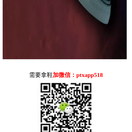
经
为庆祝经典鞋款 Air Force1诞生35周年Nike 特
别邀请了多位知名设计团队开展了“AF100”特别
企划此番...
2018-09-04
Nike Air Force 1 High ‘0...
昂贵质感麂皮，非翻毛皮被外界称为30年来最佳
系列 最佳高端lux级LV8 Suede不仅有着极为讨
好的配色方案...
需要拿鞋
加微信：ptxapp518
2018-09-04
Nike Air Force 1 Mid 耐克...
这款Nike Air Force 1 Mid 男子运动鞋生动演绎
战靴传奇，集经典风格与新颖利落细节于一身，
以现代...
2018-08-28
Nike VLONE x Nike Air Force 1 Low 空