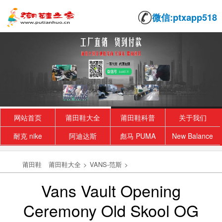
微信:ptxapp518
网站首页
莆田鞋大全
莆田鞋科普
关于我们
耐克 nike
阿迪达斯
彪马 PUMA
New Balance
莆田鞋
莆田鞋大全
>
VANS-范斯
>
Vans Vault Opening
Ceremony Old Skool OG