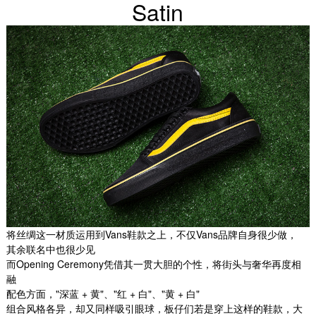
Satin
将丝绸这一材质运用到Vans鞋款之上，不仅Vans品牌自身很少做，
其余联名中也很少见
而Opening Ceremony凭借其一贯大胆的个性，将街头与奢华再度相
融
配色方面，"深蓝 + 黄"、"红 + 白"、"黄 + 白"
组合风格各异，却又同样吸引眼球，板仔们若是穿上这样的鞋款，大