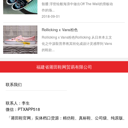
作的场...
2018-09-01
Rollicking x Vans粉色
Rollicking x Vans粉色Rollicking 从日本本土文
化之中汲取营养将其转化成设计灵感带到 Vans
的鞋款...
2018-09-01
福建省莆田鞋网贸易有限公司
Vans Wtaps x Vans Syndicat...
Vans Wtaps x Vans Syndicate SK8-Mid 辛迪加
系列硫化中帮板鞋 深蓝蜘蛛网2015 年是 Vans
联系我们
Syn...
2018-09-01
联系人：李生
微信：PTXAPP518
精仿鞋 Vans The North Face...
早在两年前，The North Face 就和 VANS 展开
「莆田鞋官网」实体档口货源：精仿鞋、真标鞋、公司级、纯原版、
过联名，不过最近我们为大家也曝光了这两个品