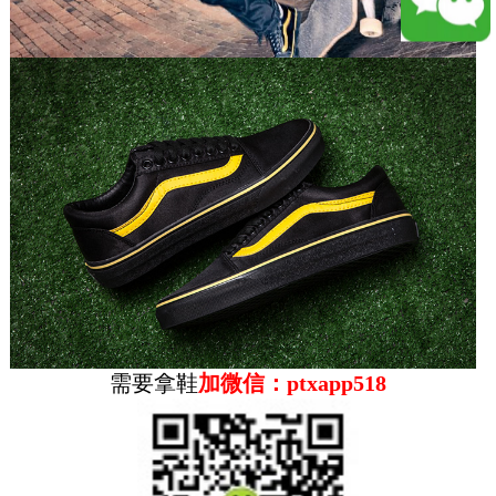
Vans Wtaps x Vans Syndicate SK8-Mid 辛迪加
系列硫化中帮板鞋 深蓝蜘蛛网2015 年是 Vans
Syn...
2018-09-01
精仿鞋 Vans The North Face...
早在两年前，The North Face 就和 VANS 展开
过联名，不过最近我们为大家也曝光了这两个品
牌全新联...
2019-08-16
Vans Vault Opening Ceremony Old Skool
OG Satin
Opening Ceremony 推出今年第 8 次联名系列
用“Satin” 绸缎面料（并以此命名）这一材质因为
需要拿鞋
加微信：ptxapp518
其奢华...
2018-09-04
Vans Vault OG SK8 HI LX ...