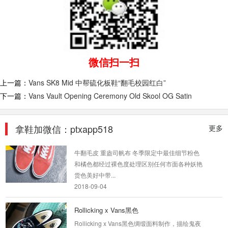
和 Vans 的其他支线一样，如今仅靠单品就能独
当一面的 Vans Vault 高端支线也在入秋之后发布
了全新...
2018-09-04
Vans 万斯 情侣款时尚休闲板鞋...
微信扫一扫
Vans 范斯 情侣款时尚休闲板鞋帆布鞋 男女鞋 灰
上一篇：
Vans SK8 Mid 中帮硫化板鞋“翻毛校园红白”
橘白 -D924E70200编号:D924E70200。尺
下一篇：
Vans Vault Opening Ceremony Old Skool OG Satin
寸:35-44
2019-10-26
拿鞋加微信：ptxapp518
更多
vans old skool FADED ROSE枯叶玫瑰
牛翻毛皮 重盎司帆布 冬季限定中最佳细节粉色
和橘色都经过裸色度处理区别任何市面各种妖艳
货色美好中带...
2018-09-04
Rollicking x Vans黑色
Rollicking x Vans黑色绸缎面料制作，描绘鬼夜
骷髅 浮世绘般海浪中做出Off The Wall的滑板动