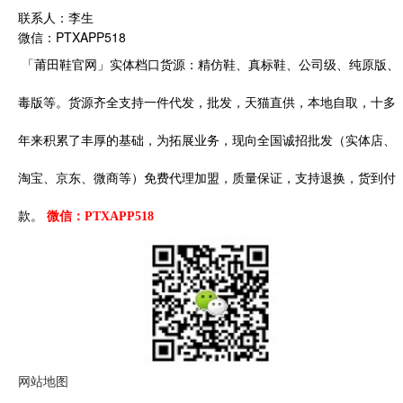
联系人：李生
2019-10-26
微信：PTXAPP518
VANS1966元限定OLD SKOOL 白色
「莆田鞋官网」实体档口货源：精仿鞋、真标鞋、公司级、纯原版、
1966元年OG鞋型 后跟做了字符别注 对于
OLDSKOOL爱好者来说 这是必备式样 配色也如
毒版等。货源齐全支持一件代发，批发，天猫直供，本地自取，十多
元年原色 鞋垫，鞋舌分...
年来积累了丰厚的基础，为拓展业务，现向全国诚招批发（实体店、
2018-09-04
淘宝、京东、微商等）免费代理加盟，质量保证，支持退换，货到付
Vans Vault Opening Ceremony Old Skool
OG Satin
款。
微信：PTXAPP518
Opening Ceremony 推出今年第 8 次联名系列
用“Satin” 绸缎面料（并以此命名）这一材质因为
其奢华...
2018-09-04
OFF-WHITE x Vans Old Skool 系列“OW黑
白”
网站地图
附带三幅携带 黑橘蓝 OFF-WHITE主理人Virgil