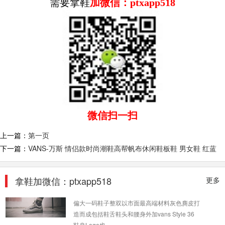
需要拿鞋
加微信：ptxapp518
OFF-WHITE x Vans Old Skool 系列“OW黑
白”
附带三幅携带 黑橘蓝 OFF-WHITE主理人Virgil
Abloh推出的 "The Ten" 联名系列已经正式亮相
因为 Vi...
2018-09-04
精仿鞋 Vans The North Face...
早在两年前，The North Face 就和 VANS 展开
微信扫一扫
过联名，不过最近我们为大家也曝光了这两个品
牌全新联...
上一篇：
第一页
2019-08-16
下一篇：
VANS-万斯 情侣款时尚潮鞋高帮帆布休闲鞋板鞋 男女鞋 红蓝
Reigning Champ x Vans Style 36 OG Old
拿鞋加微信：ptxapp518
更多
Skool
偏大一码鞋子整双以市面最高端材料灰色麂皮打
造而成包括鞋舌鞋头和腰身外加vans Style 36
鞋身Logo也...