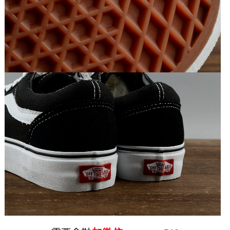
VANS-万斯 情侣款时尚潮鞋高帮...
Vans 范斯 情侣款时尚潮鞋高帮帆布休闲鞋板鞋
男女鞋 红蓝 -5049850220编号:5049850220尺
寸:36-44
2019-10-26
VANS1966元限定OLD SKOOL 白色
1966元年OG鞋型 后跟做了字符别注 对于
OLDSKOOL爱好者来说 这是必备式样 配色也如
元年原色 鞋垫，鞋舌分...
2018-09-04
Vans Vault Opening Ceremony Old Skool
OG Satin
Opening Ceremony 推出今年第 8 次联名系列
用“Satin” 绸缎面料（并以此命名）这一材质因为
其奢华...
2018-09-04