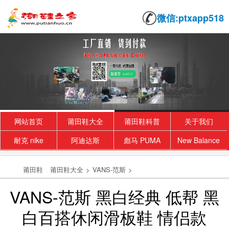
微信:ptxapp518
网站首页
莆田鞋大全
莆田鞋科普
关于我们
耐克 nike
阿迪达斯
彪马 PUMA
New Balance
莆田鞋
莆田鞋大全
>
VANS-范斯
>
VANS-范斯 黑白经典 低帮 黑
白百搭休闲滑板鞋 情侣款