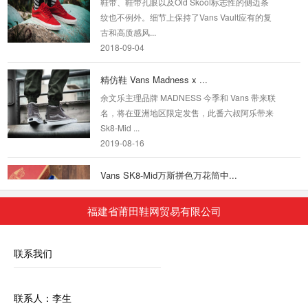
纹也不例外。细节上保持了Vans Vault应有的复
古和高质感风...
2018-09-04
精仿鞋 Vans Madness x ...
余文乐主理品牌 MADNESS 今季和 Vans 带来联
名，将在亚洲地区限定发售，此番六叔阿乐带来
Sk8-Mid ...
2019-08-16
Vans SK8-Mid万斯拼色万花筒中...
Vans SK8-Mid 万斯 拼色万花筒 中帮阴阳板鞋
3D印花 小红书爆款 男女新款官方正品 硫化真标
福建省莆田鞋网贸易有限公司
1:1 ...
2019-11-14
联系我们
Vans Wtaps x Vans Syndicate SK8-Mid 精
仿鞋
日牌Wtaps与Vans合作推出的Syndicate系列鞋
联系人：李生