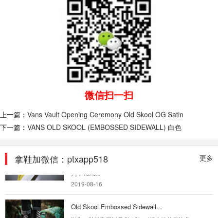
1966元年OG鞋型 后跟做了字符别注 对于
OLDSKOOL爱好者来说 这是必备式样 配色也如
元年原色 鞋垫，鞋舌分...
2018-09-04
VANS1966元限定OLD SKOOL 红色
1966元年OG鞋型 后跟做了字符别注 对于
OLDSKOOL爱好者来说 这是必备式样 配色也如
微信扫一扫
元年原色 鞋垫，鞋舌分...
2018-09-04
上一篇：
Vans Vault Opening Ceremony Old Skool OG Satin
下一篇：
VANS OLD SKOOL (EMBOSSED SIDEWALL) 白色
莆田运动鞋 Vans Vault OG S...
此前我们已经独家带来 Vans Vault 2017 春季系
列的消息，作为品牌高端支线新年第一个独立系
拿鞋加微信：ptxapp518
更多
列，Vans...
2019-08-16
Old Skool Embossed Sidewall...
鞋带、鞋带孔眼以及Old Skool标志性的侧边条