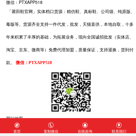
款一直以来都备受关注，以往的几季都以Vans的
微信：PTXAPP518
人气鞋款作为蓝...
「莆田鞋官网」实体档口货源：精仿鞋、真标鞋、公司级、纯原版、
2019-08-16
毒版等。货源齐全支持一件代发，批发，天猫直供，本地自取，十多
Reigning Champ x Vans Style 36 OG Old
年来积累了丰厚的基础，为拓展业务，现向全国诚招批发（实体店、
Skool
偏大一码鞋子整双以市面最高端材料灰色麂皮打
淘宝、京东、微商等）免费代理加盟，质量保证，支持退换，货到付
造而成包括鞋舌鞋头和腰身外加vans Style 36
鞋身Logo也...
款。
微信：PTXAPP518
2018-09-04
VANS1966元限定OLD SKOOL 白色
1966元年OG鞋型 后跟做了字符别注 对于
OLDSKOOL爱好者来说 这是必备式样 配色也如
元年原色 鞋垫，鞋舌分...
2018-09-04
网站地图
VANS1966元限定OLD SKOOL 红色
首页
复制微信
在线咨询
联系我们
1966元年OG鞋型 后跟做了字符别注 对于