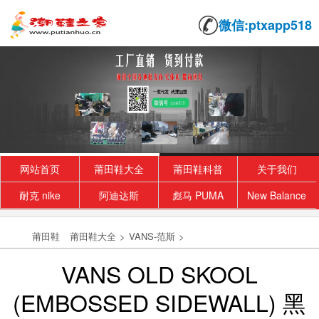
微信:ptxapp518
网站首页
莆田鞋大全
莆田鞋科普
关于我们
耐克 nike
阿迪达斯
彪马 PUMA
New Balance
莆田鞋
莆田鞋大全
>
VANS-范斯
>
VANS OLD SKOOL
(EMBOSSED SIDEWALL) 黑