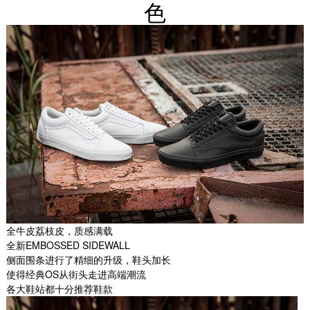
色
全牛皮荔枝皮，质感满载
全新EMBOSSED SIDEWALL
侧面围条进行了精细的升级，鞋头加长
使得经典OS从街头走进高端潮流
各大鞋站都十分推荐鞋款