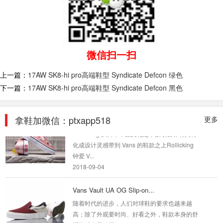
到了 “Satin...
2018-09-04
vans old skool lux 复古全...
微信扫一扫
全牛皮头层皮 质感麂皮 17AW秋季新番，白黑和
棕白蓝都非常值得留意复古 干净 简洁 经典OS是
上一篇：
17AW SK8-hi pro高端鞋型 Syndicate Defcon 绿色
一双非...
下一篇：
17AW SK8-hi pro高端鞋型 Syndicate Defcon 黑色
2018-09-04
Rollicking x Vans粉色
拿鞋加微信：ptxapp518
更多
Rollicking 从日本本土文化之中汲取营养将其转
化成设计灵感带到 Vans 的鞋款之上Rollicking
钟爱 V...
2018-09-04
Vans Vault UA OG Slip-on...
随着时代的进步，人们对球鞋的要求也越来越
高；除了外观要时尚、好看之外，鞋款本身的舒
适脚感也是购买...