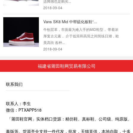
2018-09-04
Vans SK8 Mid 中帮硫化板鞋“...
牛刨层革，市面最为难入手的MID鞋型， 带着浓
厚复古元素， 介于低筒和高筒之间简练日潮，欧
美高街 各种...
2018-09-04
精仿鞋 Vans The North Face...
福建省莆田鞋网贸易有限公司
早在两年前，The North Face 就和 VANS 展开
过联名，不过最近我们为大家也曝光了这两个品
牌全新联...
联系我们
2019-08-16
联系人：李生
Old Skool Embossed Sidewall...
微信：PTXAPP518
鞋带、鞋带孔眼以及Old Skool标志性的侧边条
纹也不例外。细节上保持了Vans Vault应有的复
「莆田鞋官网」实体档口货源：精仿鞋、真标鞋、公司级、纯原版、
古和高质感风...
2018-09-04
毒版等。货源齐全支持一件代发，批发，天猫直供，本地自取，十多