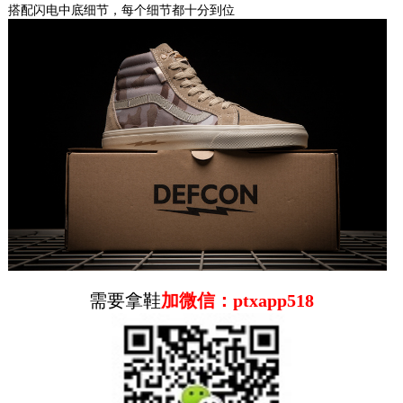
搭配闪电中底细节，每个细节都十分到位
牌全新联...
2019-08-16
Old Skool Embossed Sidewall...
鞋带、鞋带孔眼以及Old Skool标志性的侧边条
纹也不例外。细节上保持了Vans Vault应有的复
古和高质感风...
2018-09-04
Vans Vault UA OG Slip-on...
Vans Vault 高端支线近日发布了一系列新品，鞋
款采用了 Vans Classics 经典支线旗下的人气鞋
款 Sl...
2018-09-04
需要拿鞋
加微信：ptxapp518
Vans Vault Opening Ceremony Old Skool
OG Satin
深谙如何将自己的时尚标签和Vans的街头风格结
合这次除了选取为人熟知的Old Skool鞋款还用