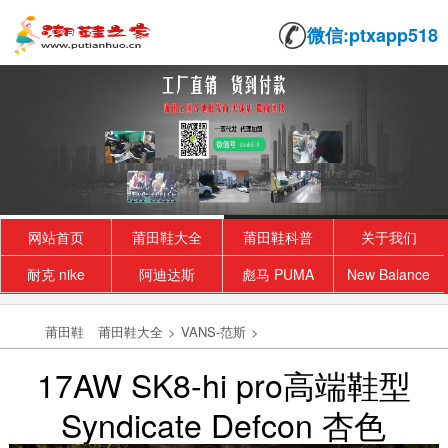
微信:ptxapp518
网站首页
莆田鞋大全
莆田鞋科普
关于我们
耐克 nike
阿迪达斯
彪马 PUMA
New Balance
莆田鞋
莆田鞋大全
>
VANS-范斯
>
17AW SK8-hi pro高端鞋型
Syndicate Defcon 杏色