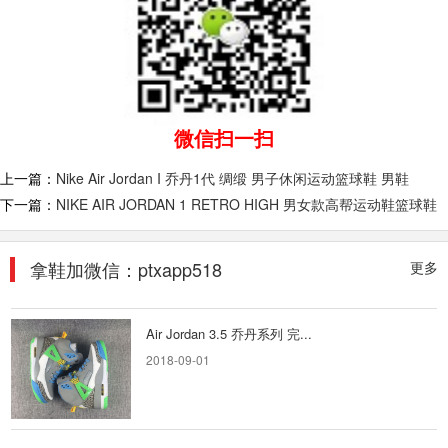
莆田鞋aj11 Low “Black Toe...
耐克 Nike Air Jordan 1 Low “Black Toe”黑脚趾
AJ1 乔1 低帮潮流缓震运动休闲板鞋。原鞋开...
2020-08-09
微信扫一扫
Air Jordan XXXIV“Eclipse”A...
上一篇：
Nike Air Jordan I 乔丹1代 绸缎 男子休闲运动篮球鞋 男鞋
独家纯原 外贸平台专供版本?? Air Jordan
下一篇：
NIKE AIR JORDAN 1 RETRO HIGH 男女款高帮运动鞋篮球鞋
XXXIV“Eclipse”AJ34 未来概念轻量化篮球鞋 #市
场首家纯...
2020-06-29
拿鞋加微信：ptxapp518
更多
Air Jordan 3.5 乔丹系列 完...
2018-09-01
Facetasm x Air Jordan 1 M...