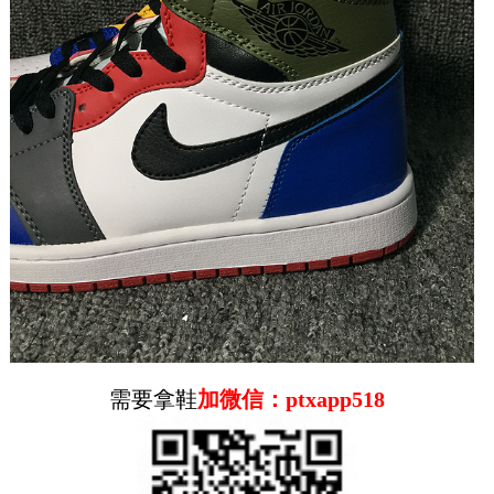
2020-11-16
NIKE AIR JORDAN 1 RETRO H...
2019-11-07
Nike Air Jordan 1 Low 灰白 莆田AJ1低帮
耐克 Nike Air Jordan 1 Low 灰白 AJ1 乔1 低帮
潮流缓震运动休闲板鞋。原鞋开模 拒绝公底 购...
2020-08-09
莆田鞋aj1 扣碎篮板 乔1 低帮
需要拿鞋
加微信：ptxapp518
原装头层正确皮革#内置缓震气垫#耐克Nike Air
Jordan 1 Low Shattered Backboard 扣碎篮板
AJ...
2020-08-09