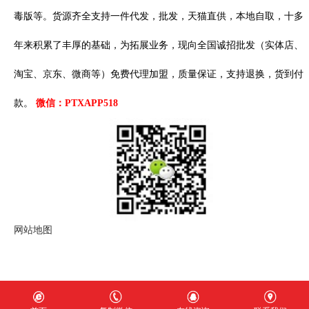
毒版等。货源齐全支持一件代发，批发，天猫直供，本地自取，十多
莆田鞋aj1 扣碎篮板 乔1 低帮
原装头层正确皮革#内置缓震气垫#耐克Nike Air
年来积累了丰厚的基础，为拓展业务，现向全国诚招批发（实体店、
Jordan 1 Low Shattered Backboard 扣碎篮板
淘宝、京东、微商等）免费代理加盟，质量保证，支持退换，货到付
AJ...
2020-08-09
款。
微信：PTXAPP518
莆田鞋aj11 Low “Black Toe...
耐克 Nike Air Jordan 1 Low “Black Toe”黑脚趾
AJ1 乔1 低帮潮流缓震运动休闲板鞋。原鞋开...
2020-08-09
Air Jordan XXXIV“Eclipse”A...
独家纯原 外贸平台专供版本?? Air Jordan
网站地图
XXXIV“Eclipse”AJ34 未来概念轻量化篮球鞋 #市
场首家纯...
2020-06-29
Air Jordan 3.5 乔丹系列 完...