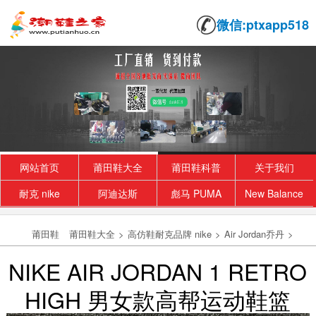
微信:ptxapp518
网站首页
莆田鞋大全
莆田鞋科普
关于我们
耐克 nike
阿迪达斯
彪马 PUMA
New Balance
莆田鞋
莆田鞋大全
>
高仿鞋耐克品牌 nike
>
Air Jordan乔丹
>
NIKE AIR JORDAN 1 RETRO
HIGH 男女款高帮运动鞋篮