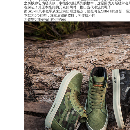
之所以称它为经典款，事很多潮鞋系列的根本，这是因为万斯经常会
在保证了其原本经典的元素的同时，推出当代潮流的鞋子
而Sk8-Hi风潮似乎从来没有出现过断点，随处可见Sk8-Hi的身影，
本款为pro鞋型，注意后跟的皮牌，和传统不同
为镂空offthewall,有小字pro