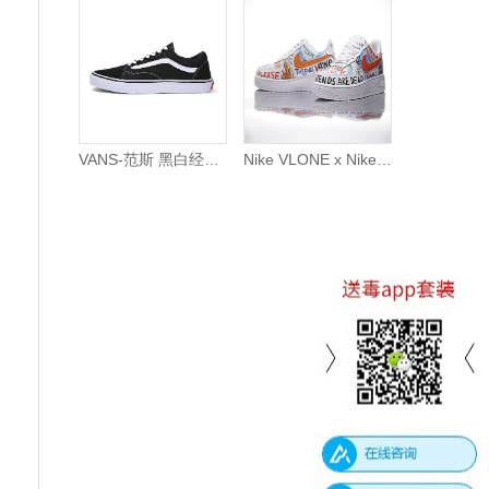
VANS-范斯 黑白经典 低帮 黑白百搭休闲滑板鞋 情侣款
Nike VLONE x Nike Air Force 1 Low 空军一号 低帮板鞋 夏威夷涂鸦