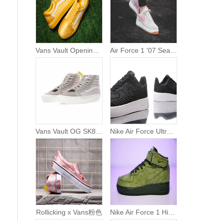
Vans Vault Opening Ceremony Old Skool OG Satin
Air Force 1 '07 Seasonal bright melon-sail
Vans Vault OG SK8 HI LX 高帮硫化板鞋系列 月光灰
Nike Air Force Ultraforce low LV8 空军一号纤维面 黑白
Rollicking x Vans粉色
Nike Air Force 1 High ‘07 LV8 Suede空军一号经