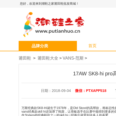
您好，欢迎来到潮鞋之家莆田鞋批发商城！
首页
品牌分类
莆田鞋
>
莆田鞋大全
>
VANS-范斯
>
17AW SK8-hi pr
日期：2018-09-04
微信：PTXAPP518
万斯经典款SK8-Hi诞生于1978年，是Old Skool的高帮款，将标
vans经典款sk8 hi还加厚了鞋跟，让滑板选手在比赛中能得到更多的
作为Vans的经典鞋款之一的sk8 hi一经推出就受到许多人的喜爱