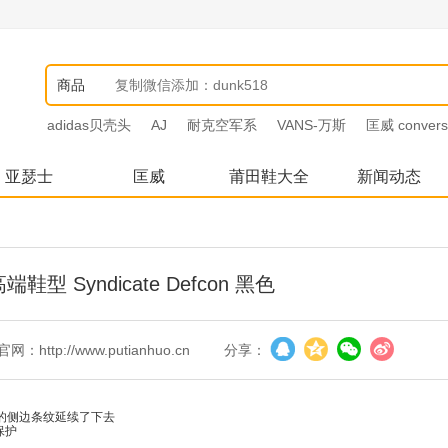
商品
adidas贝壳头
AJ
耐克空军系
VANS-万斯
匡威 convers
亚瑟士
匡威
莆田鞋大全
新闻动态
o高端鞋型 Syndicate Defcon 黑色
官网：http://www.putianhuo.cn
分享：
志性的侧边条纹延续了下去
保护