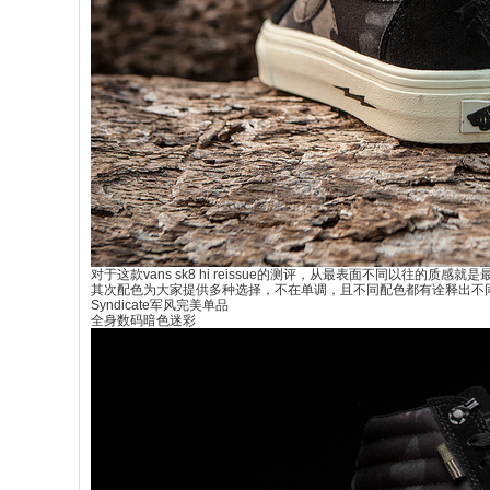
对于这款vans sk8 hi reissue的测评，从最表面不同以往的质
其次配色为大家提供多种选择，不在单调，且不同配色都有诠释出不
Syndicate军风完美单品
全身数码暗色迷彩