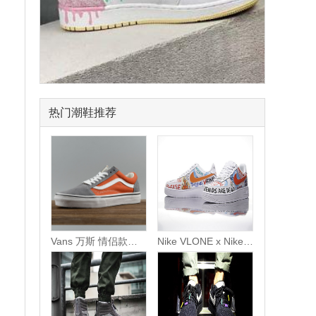
热门潮鞋推荐
Vans 万斯 情侣款时尚休闲板鞋帆布鞋 男女鞋 灰橘白 -D924E70200
Nike VLONE x Nike Air Force 1 Low 空