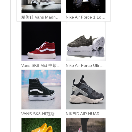
精仿鞋 Vans Madness x Vans SK8-Hi 后拉链高帮硫化板鞋 深灰
Nike Air Force 1 Low Flyknit ‘All Star’ Black/Sail黑银飞线紫扣
Vans SK8 Mid 中帮硫化板鞋“翻毛校园红白”
Nike Air Force Ultraforce low LV8 空军一号纤维面 军绿
VANS SK8-HI范斯经典高帮硫化板鞋 猪巴皮加绒 黑白
NIKEID AIR HUARACHE RUN 黑灰